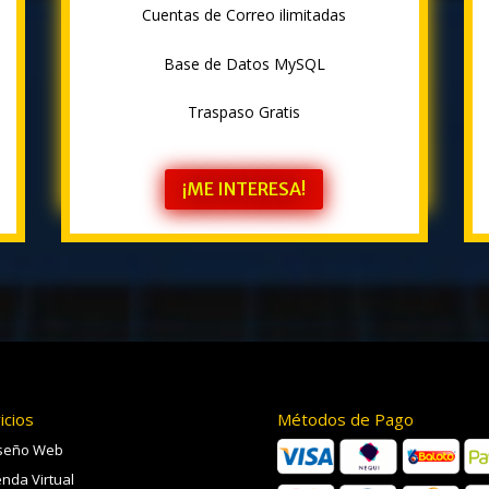
Cuentas de Correo ilimitadas
Base de Datos MySQL
Traspaso Gratis
¡ME INTERESA!
icios
Métodos de Pago
seño Web
enda Virtual