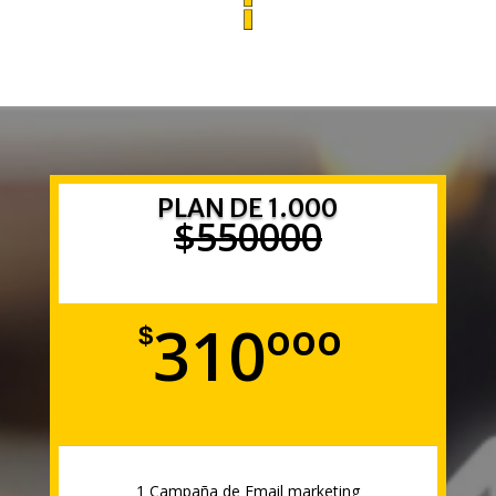
PLAN DE 1.000
$550000
310ººº
$
1 Campaña de Email marketing